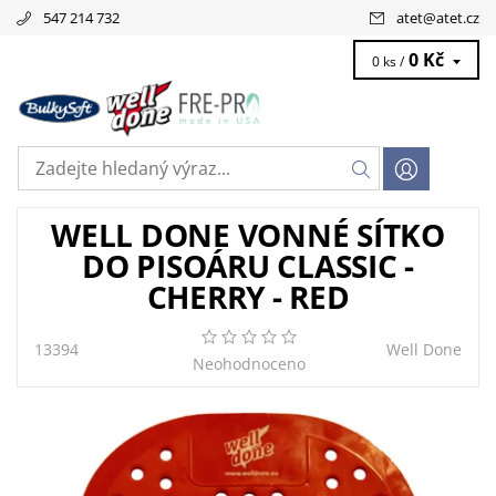
547 214 732
atet
@
atet.cz
0 Kč
0 ks /
WELL DONE VONNÉ SÍTKO
DO PISOÁRU CLASSIC -
CHERRY - RED
13394
Well Done
Neohodnoceno