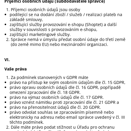
Příjemci osobních údajů (subdodavatelé správce)
Příjemci osobních údajů jsou osoby
podílející se na dodání zboží / služeb / realizaci plateb na
základě smlouvy,
zajišťující služby provozování e-shopu (Shoptet) a další
služby v souvislosti s provozováním e-shopu,
zajišťující marketingové služby.
Správce nemá v úmyslu předat osobní údaje do třetí země
(do země mimo EU) nebo mezinárodní organizaci.
VI.
Vaše práva
Za podmínek stanovených v GDPR máte
právo na přístup ke svým osobním údajům dle čl. 15 GDPR,
právo opravu osobních údajů dle čl. 16 GDPR, popřípadě
omezení zpracování dle čl. 18 GDPR.
právo na výmaz osobních údajů dle čl. 17 GDPR.
právo vznést námitku proti zpracování dle čl. 21 GDPR a
právo na přenositelnost údajů dle čl. 20 GDPR.
právo odvolat souhlas se zpracováním písemně nebo
elektronicky na adresu nebo email správce uvedený v čl. III
těchto podmínek.
Dále máte právo podat stížnost u Úřadu pro ochranu