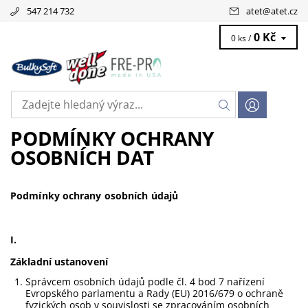
547 214 732
atet
@
atet.cz
0 Kč
0 ks /
PODMÍNKY OCHRANY
OSOBNÍCH DAT
Podmínky ochrany osobních údajů
I.
Základní ustanovení
Správcem osobních údajů podle čl. 4 bod 7 nařízení
Evropského parlamentu a Rady (EU) 2016/679 o ochraně
fyzických osob v souvislosti se zpracováním osobních