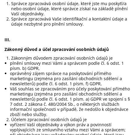
Správce zpracovává osobní údaje, které jste mu poskytl/a
nebo osobní údaje, které správce získal na základě plnění
Vaší objednávky.
Správce zpracovává Vaše identifikační a kontaktní údaje a
údaje nezbytné pro plnění smlouvy.
III.
Zákonný důvod a účel zpracování osobních údajů
Zákonným důvodem zpracování osobních údajů je
plnění smlouvy mezi Vámi a správcem podle čl. 6 odst. 1
písm. b) GDPR,
oprávněný zájem správce na poskytování přímého
marketingu (zejména pro zasílání obchodních sdělení a
newsletterů) podle čl. 6 odst. 1 písm. f) GDPR,
Váš souhlas se zpracováním pro účely poskytování přímého
marketingu (zejména pro zasílání obchodních sdělení a
newsletterů) podle čl. 6 odst. 1 písm. a) GDPR ve spojení s §
7 odst. 2 zákona č. 480/2004 Sb., o některých službách
informační společnosti v případě, že nedošlo k objednávce
zboží nebo služby.
Účelem zpracování osobních údajů je
vyřízení Vaší objednávky a výkon práv a povinností
vyplývajících ze smluvního vztahu mezi Vámi a správcem;
při objednávce jsou vyžadovány osobní údaje, které jsou