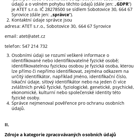
údajů a o volném pohybu těchto údajů (dále jen: „
GDPR
”)
je ATET s.r.o. IČ 28278500 se sídlem Sobotovice 30, 664 67
Syrovice (dále jen: „
správce
“).
Kontaktní údaje správce jsou
adresa: ATET s.r.o., Sobotovice 30, 664 67 Syrovice
email: atet@atet.cz
telefon: 547 214 732
Osobními údaji se rozumí veškeré informace o
identifikované nebo identifikovatelné fyzické osobě;
identifikovatelnou fyzickou osobou je fyzická osoba, kterou
lze přímo či nepřímo identifikovat, zejména odkazem na
určitý identifikátor, například jméno, identifikační číslo,
lokační údaje, síťový identifikátor nebo na jeden či více
zvláštních prvků fyzické, fyziologické, genetické, psychické,
ekonomické, kulturní nebo společenské identity této
fyzické osoby.
Správce nejmenoval pověřence pro ochranu osobních
údajů.
II.
Zdroje a kategorie zpracovávaných osobních údajů