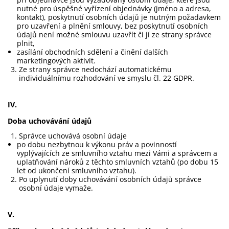
nutné pro úspěšné vyřízení objednávky (jméno a adresa,
kontakt), poskytnutí osobních údajů je nutným požadavkem
pro uzavření a plnění smlouvy, bez poskytnutí osobních
údajů není možné smlouvu uzavřít či jí ze strany správce
plnit,
zasílání obchodních sdělení a činění dalších
marketingových aktivit.
Ze strany správce nedochází automatickému
individuálnímu rozhodování ve smyslu čl. 22 GDPR.
IV.
Doba uchovávání údajů
Správce uchovává osobní údaje
po dobu nezbytnou k výkonu práv a povinností
vyplývajících ze smluvního vztahu mezi Vámi a správcem a
uplatňování nároků z těchto smluvních vztahů (po dobu 15
let od ukončení smluvního vztahu).
Po uplynutí doby uchovávání osobních údajů správce
osobní údaje vymaže.
V.