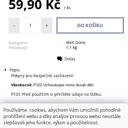
59,90 Kč
/ ks
-
+
Well Done
Kategorie:
1.1 kg
Hmotnost:
Dotaz
Tisk
Popis
Pokyny pro bezpečné zacházení:
Všeobecně:
P102 Uchovávejte mimo dosah dětí.
P103 Před použitím si přečtěte údaje na štítku.
Používáme cookies, abychom Vám umožnili pohodlné
prohlížení webu a díky analýze provozu webu neustále
BulkySoft
|
Well Done
|
FRE-PRO
zlepšovali jeho funkce, výkon a použitelnost.