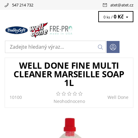
547 214 732
atet
@
atet.cz
0 Kč
0 ks /
WELL DONE FINE MULTI
CLEANER MARSEILLE SOAP
1L
10100
Well Done
Neohodnoceno