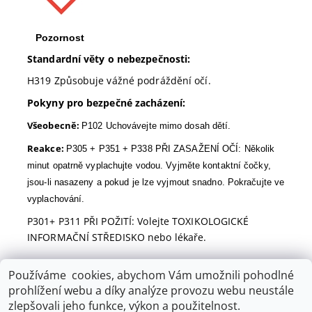
Pozornost
Standardní věty o nebezpečnosti:
H319 Způsobuje vážné podráždění očí.
Pokyny pro bezpečné zacházení:
Všeobecně:
P102 Uchovávejte mimo dosah dětí.
Reakce:
P305 + P351 + P338 PŘI ZASAŽENÍ OČÍ: Několik
minut opatrně vyplachujte vodou. Vyjměte kontaktní čočky,
jsou-li nasazeny a pokud je lze vyjmout snadno. Pokračujte ve
vyplachování.
P301+ P311 PŘI POŽITÍ: Volejte TOXIKOLOGICKÉ
INFORMAČNÍ STŘEDISKO nebo lékaře.
Používáme cookies, abychom Vám umožnili pohodlné
prohlížení webu a díky analýze provozu webu neustále
BulkySoft
|
Well Done
|
FRE-PRO
zlepšovali jeho funkce, výkon a použitelnost.