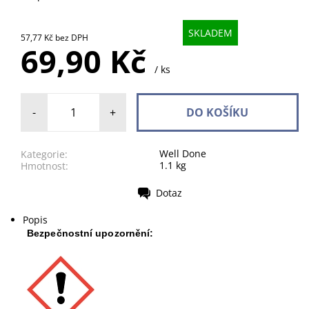
SKLADEM
57,77 Kč bez DPH
69,90 Kč
/ ks
-
+
Well Done
Kategorie:
1.1 kg
Hmotnost:
Dotaz
Tisk
Popis
Bezpečnostní upozornění: