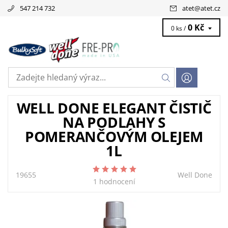
547 214 732
atet
@
atet.cz
0 Kč
0 ks /
WELL DONE ELEGANT ČISTIČ
NA PODLAHY S
POMERANČOVÝM OLEJEM
1L
19655
Well Done
1 hodnocení