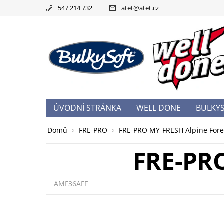
547 214 732
atet
@
atet.cz
ÚVODNÍ STRÁNKA
WELL DONE
BULKY
OBCHODNÍ PODMÍNKY
PODMÍNKY OCHRA
Domů
FRE-PRO
FRE-PRO MY FRESH Alpine Fore
FRE-PR
AMF36AFF