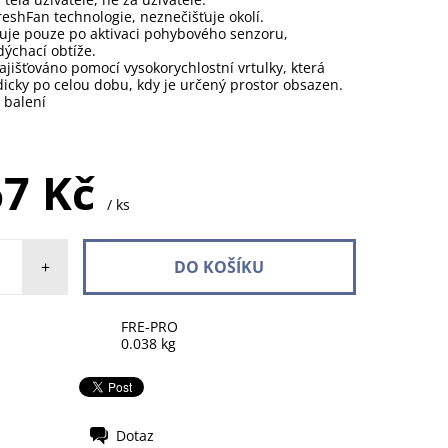
reshFan technologie, neznečišťuje okolí.
uje pouze po aktivaci pohybového senzoru,
ýchací obtíže.
ajišťováno pomocí vysokorychlostní vrtulky, která
dicky po celou dobu, kdy je určený prostor obsazen.
v balení
NA DOTAZ
67 Kč
/ ks
+
FRE-PRO
0.038 kg
Dotaz