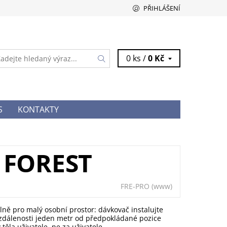
PŘIHLÁŠENÍ
0 ks /
0 Kč
S
KONTAKTY
 FOREST
FRE-PRO
(www)
lně pro malý osobní prostor: dávkovač instalujte
vzdálenosti jeden metr od předpokládané pozice
 těla uživatele, ne za uživatele.