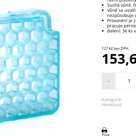
Suchá vůně, f
Vůně se uvolň
nezpůsobuje d
Provonění je z
pracuje perio
Balení: 36 ks 
127 Kč bez DPH
153,
-
Kategorie:
Hmotnost:
Tisk