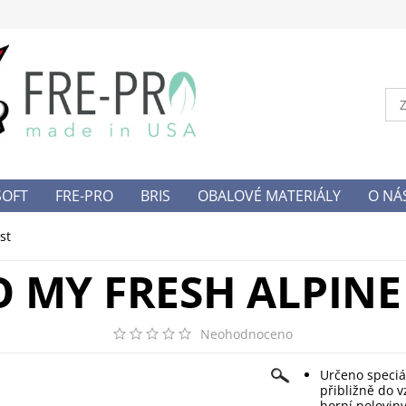
SOFT
FRE-PRO
BRIS
OBALOVÉ MATERIÁLY
O NÁ
NY OSOBNÍCH DAT
st
O MY FRESH ALPINE
Neohodnoceno
Určeno speciá
přibližně do 
horní poloviny