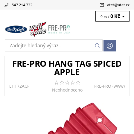
547 214 732
atet
@
atet.cz
0 Kč
0 ks /
FRE-PRO HANG TAG SPICED
APPLE
EHT72ACF
FRE-PRO
(www)
Neohodnoceno