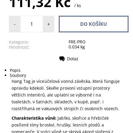
111,32 Kč
/ ks
-
+
FRE-PRO
Kategorie:
0.034 kg
Hmotnost:
Dotaz
Tisk
Popis
Soubory
Hang Tag je víceúčelová vonná závěska, která funguje
opravdu kdekoli. Skvěle provoní vstupní prostory
větších interiérů, ale uplatní se výborně i na
toaletách, v šatnách, skladech, v kupé, popř. i
rozstříhaná ve vakuových strojích či osobních vozech.
Charakteristika vůně:
Jablko, skořice a hřebíček
posílené tóny broskví, hrušky, lesních plodů a
pomeranče. V srdci vůně se skrývá akord složený z