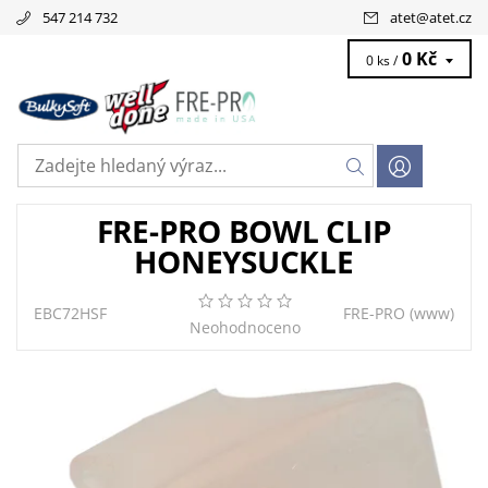
547 214 732
atet
@
atet.cz
0 Kč
0 ks /
FRE-PRO BOWL CLIP
HONEYSUCKLE
EBC72HSF
FRE-PRO
(www)
Neohodnoceno