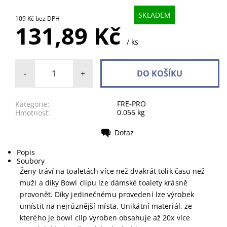
SKLADEM
109 Kč bez DPH
131,89 Kč
/ ks
-
+
FRE-PRO
Kategorie:
0.056 kg
Hmotnost:
Dotaz
Tisk
Popis
Soubory
Ženy tráví na toaletách více než dvakrát tolik času než
muži a díky Bowl clipu lze dámské toalety krásně
provonět. Díky jedinečnému provedení lze výrobek
umístit na nejrůznější místa. Unikátní materiál, ze
kterého je bowl clip vyroben obsahuje až 20x více