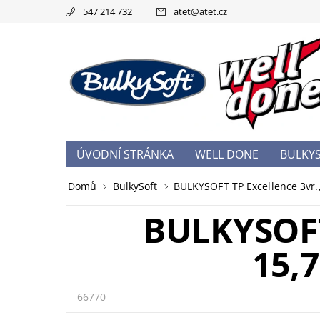
547 214 732
atet
@
atet.cz
ÚVODNÍ STRÁNKA
WELL DONE
BULKY
OBCHODNÍ PODMÍNKY
PODMÍNKY OCHRA
Domů
BulkySoft
BULKYSOFT TP Excellence 3vr., 
BULKYSOFT
15,
66770