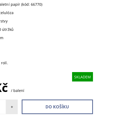
aletní papír (kód: 66770)
celulóza
rstvy
0 útržků
5m
rolí.
SKLADEM
Kč
/ balení
+