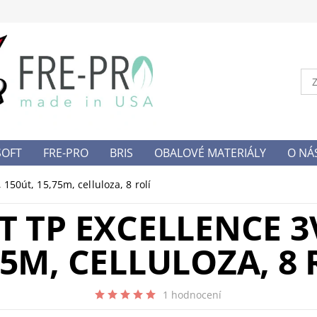
SOFT
FRE-PRO
BRIS
OBALOVÉ MATERIÁLY
O NÁ
NY OSOBNÍCH DAT
150út, 15,75m, celluloza, 8 rolí
 TP EXCELLENCE 3V
75M, CELLULOZA, 8 
1 hodnocení