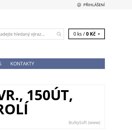
PŘIHLÁŠENÍ
0 ks /
0 Kč
S
KONTAKTY
R., 150ÚT,
ROLÍ
BulkySoft
(www)