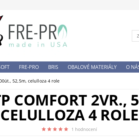
SOFT
FRE-PRO
BRIS
OBALOVÉ MATERIÁLY
O NÁ
NY OSOBNÍCH DAT
0út., 52,5m, celulloza 4 role
P COMFORT 2VR., 50
CELULLOZA 4 ROLE
1 hodnocení