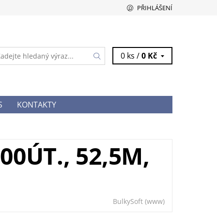
PŘIHLÁŠENÍ
0 ks /
0 Kč
S
KONTAKTY
0ÚT., 52,5M,
BulkySoft
(www)