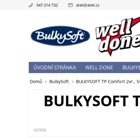
547 214 732
atet
@
atet.cz
ÚVODNÍ STRÁNKA
WELL DONE
BULKY
OBCHODNÍ PODMÍNKY
PODMÍNKY OCHRA
Domů
BulkySoft
BULKYSOFT TP Comfort 2vr., 50
BULKYSOFT T
66994