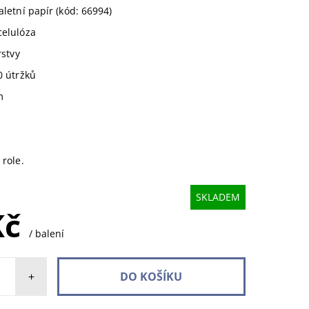
aletní papír (kód: 66994)
celulóza
rstvy
0 útržků
m
 role.
SKLADEM
Kč
/ balení
+