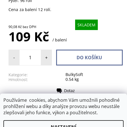
Pytel: 96 rolí
Cena za balení 12 rolí.
SKLADEM
90,08 Kč bez DPH
109 Kč
/ balení
-
+
BulkySoft
Kategorie:
0.54 kg
Hmotnost:
Dotaz
Tisk
Používáme cookies, abychom Vám umožnili pohodlné
prohlížení webu a díky analýze provozu webu neustále
BulkySoft
|
Well Done
|
FRE-PRO
zlepšovali jeho funkce, výkon a použitelnost.