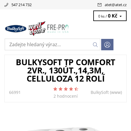
547 214 732
atet
@
atet.cz
0 Kč
0 ks /
BULKYSOFT TP COMFORT
2VR., 130ÚT.,14,3M,
CELLULOZA 12 ROLÍ
66991
BulkySoft
(www)
2 hodnocení