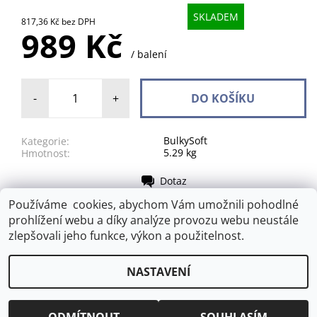
SKLADEM
817,36 Kč bez DPH
989 Kč
/ balení
-
+
BulkySoft
Kategorie:
5.29 kg
Hmotnost:
Dotaz
Tisk
Používáme cookies, abychom Vám umožnili pohodlné
prohlížení webu a díky analýze provozu webu neustále
BulkySoft
|
Well Done
|
FRE-PRO
zlepšovali jeho funkce, výkon a použitelnost.
NASTAVENÍ
2026 © ATET s.r.o., všechna práva vyhrazena
Vytvořil Shoptet