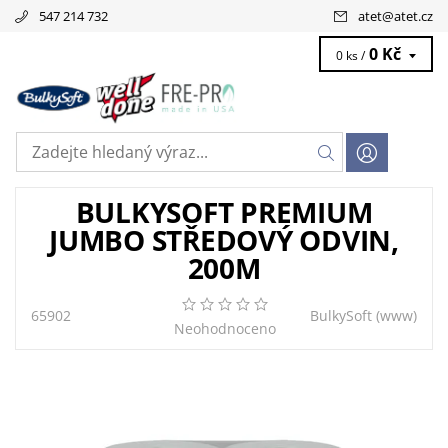
547 214 732
atet
@
atet.cz
0 Kč
0 ks /
BULKYSOFT PREMIUM
JUMBO STŘEDOVÝ ODVIN,
200M
65902
BulkySoft
(www)
Neohodnoceno